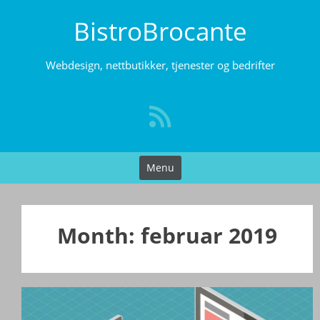
Skip
BistroBrocante
to
content
Webdesign, nettbutikker, tjenester og bedrifter
Menu
Month:
februar 2019