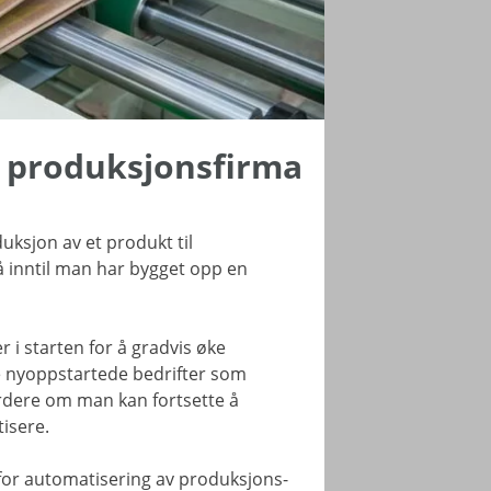
t produksjonsfirma
duksjon av et produkt til
å inntil man har bygget opp en
r i starten for å gradvis øke
le nyoppstartede bedrifter som
rdere om man kan fortsette å
isere.
for automatisering av produksjons-