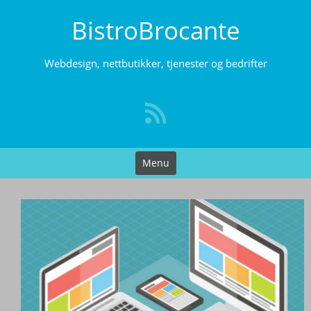
Skip
BistroBrocante
to
content
Webdesign, nettbutikker, tjenester og bedrifter
Menu