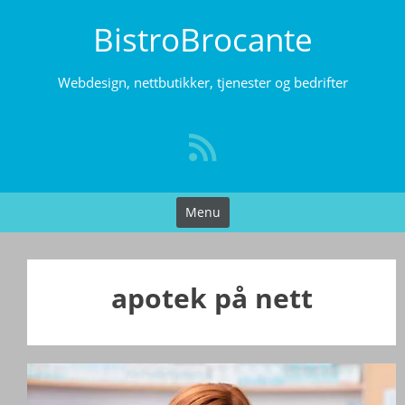
Skip
BistroBrocante
to
content
Webdesign, nettbutikker, tjenester og bedrifter
Menu
apotek på nett